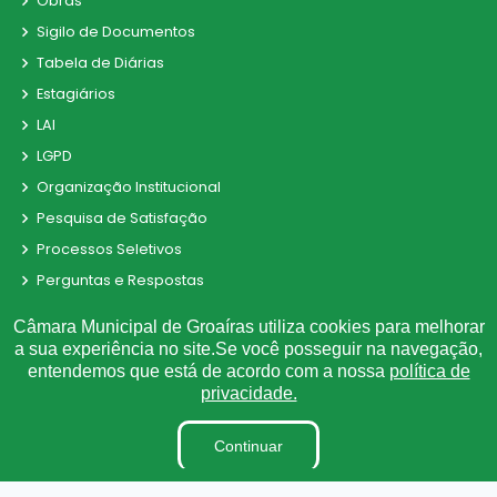
Obras
Sigilo de Documentos
Tabela de Diárias
Estagiários
LAI
LGPD
Organização Institucional
Pesquisa de Satisfação
Processos Seletivos
Perguntas e Respostas
Terceirizados
Câmara Municipal de Groaíras utiliza cookies para melhorar
Plano Estratégico Institucional
a sua experiência no site.Se você posseguir na navegação,
entendemos que está de acordo com a nossa
política de
Inidôneas
privacidade.
Relatório de Gestão Municipal
Verbas Indenizatórias
Continuar
Projetos de Leis e Atos Infralegais