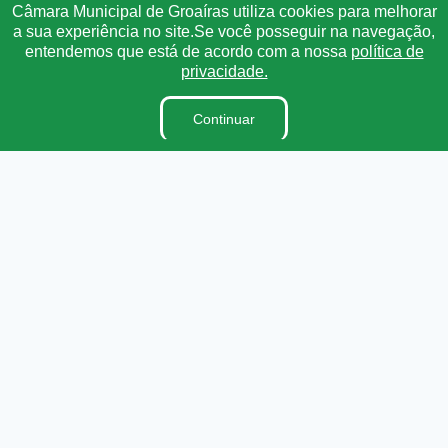
Câmara Municipal de Groaíras utiliza cookies para melhorar
a sua experiência no site.Se você posseguir na navegação,
Institucional
entendemos que está de acordo com a nossa
política de
privacidade.
A Câmara
Lei Orgânica
Continuar
Regimento Interno
Ouvidoria
E-Sic
Dicionário Legislativo
Organização Institucional
Acesso à Informação
Licitações
Contratos na Integra
Publicações
Diárias