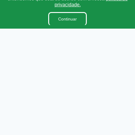
privacidade.
Lei Orgânica
Regimento Interno
Continuar
Ouvidoria
E-Sic
Dicionário Legislativo
Organização Institucional
Acesso à Informação
Licitações
Contratos na Integra
Publicações
Diárias
Leis Municipais
Prestação de Contas
Portarias