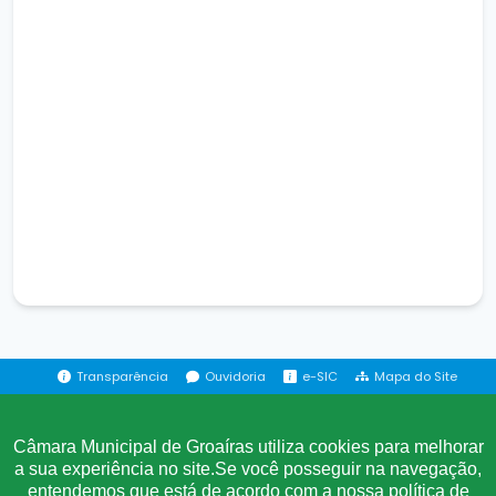
Transparência
Ouvidoria
e-SIC
Mapa do Site
Institucional
Câmara Municipal de Groaíras utiliza cookies para melhorar
a sua experiência no site.Se você posseguir na navegação,
entendemos que está de acordo com a nossa
política de
A Câmara