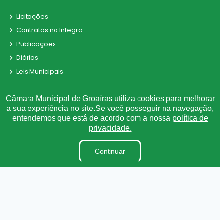
Licitações
Contratos na Integra
Publicações
Diárias
Leis Municipais
Prestação de Contas
Câmara Municipal de Groaíras utiliza cookies para melhorar
Portarias
a sua experiência no site.Se você posseguir na navegação,
Ouvidoria
entendemos que está de acordo com a nossa
política de
e-SIC
privacidade.
Matérias
Continuar
Detalhamento de Pessoal
Contracheque Online
Radar da Transparência
Parecer TCE
Convênio