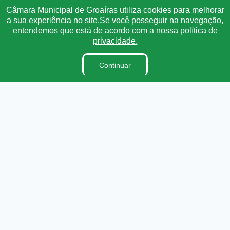
Sigilo de Documentos
Câmara Municipal de Groaíras utiliza cookies para melhorar
a sua experiência no site.Se você posseguir na navegação,
Tabela de Diárias
entendemos que está de acordo com a nossa
política de
Estagiários
privacidade.
LAI
Continuar
LGPD
Organização Institucional
Pesquisa de Satisfação
Processos Seletivos
Perguntas e Respostas
Terceirizados
Plano Estratégico Institucional
Inidôneas
Relatório de Gestão Municipal
Verbas Indenizatórias
Projetos de Leis e Atos Infralegais
DADOS ABERTOS