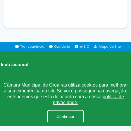
Transparência
Ouvidoria
e-SIC
Mapa do Site
Institucional
A Câmara
Câmara Municipal de Groaíras utiliza cookies para melhorar
Lei Orgânica
a sua experiência no site.Se você posseguir na navegação,
Regimento Interno
entendemos que está de acordo com a nossa
política de
Ouvidoria
privacidade.
E-Sic
Continuar
Dicionário Legislativo
Organização Institucional