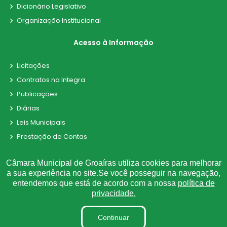
Dicionário Legislativo
Organização Institucional
Acesso à Informação
Licitações
Contratos na Integra
Publicações
Diárias
Leis Municipais
Prestação de Contas
Portarias
Câmara Municipal de Groaíras utiliza cookies para melhorar
Ouvidoria
a sua experiência no site.Se você posseguir na navegação,
e-SIC
entendemos que está de acordo com a nossa
política de
privacidade.
Matérias
Detalhamento de Pessoal
Continuar
Contracheque Online